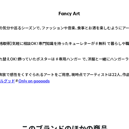
Fancy Art
の気分や巡るシーズンで、ファッションや音楽、食事とお酒を楽しむようにアー
格取得】気軽に相談OK！専門知識を持ったキューレターが♯無料 で暮らしや
れ替えOK！飾っていたポスターは♯専用ハンガー で、洋服と一緒にハンガー
奔放で感性をくすぐられるアートをご用意。現時点でアーティストは22人、作品
ルグッド
Only on goooods
このブランドのほかの商品