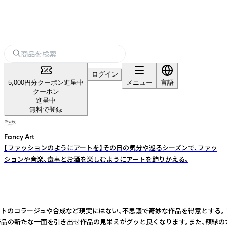
ログイン
5,000円分クーポン進呈中
メニュー
言語
クーポン
進呈中
無料で登録
Fancy Art
【ファッションのようにアートを】その日の気分や巡るシーズンで、ファッ
ションや音楽、食事とお酒を楽しむようにアートを飾りかえる。
 写真とイラストのコラージュや合成など現実にはない、不思議で奇妙な作品を得意とする
まれ、作品の新たな一面を引き出せ作品の見栄えがグッと良くなります。また、