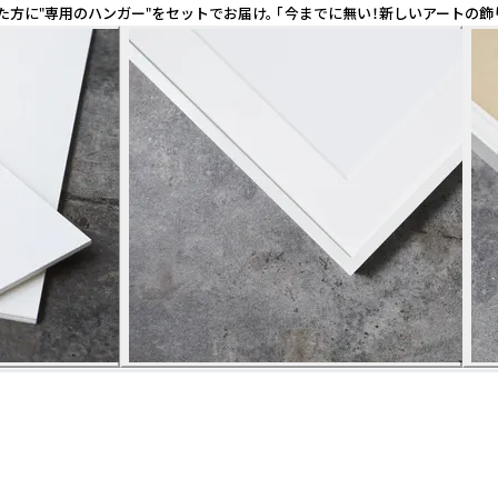
された方に"専用のハンガー"をセットでお届け。 「今までに無い！新しいアート