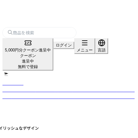
ログイン
5,000円分クーポン進呈中
メニュー
言語
クーポン
進呈中
無料で登録
nusantara
インドネシアの伝統工芸と天然素材を活かしたハンドメイド生活雑貨を現
地の職人から直輸入。日本の生活に馴染むシンプルなデザインが揃います。
タイリッシュなデザイン