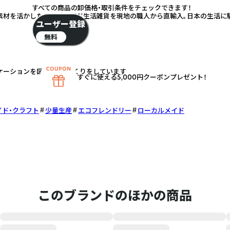
すべての商品の卸価格・取引条件をチェックできます！
素材を活かしたハンドメイド生活雑貨を現地の職人から直輸入。日本の生活に
ユーザー登録
無料
ケーションを図り、ものづくりをしています
すぐに使える5,000円クーポンプレゼント！
イド・クラフト
少量生産
エコフレンドリー
ローカルメイド
このブランドのほかの商品