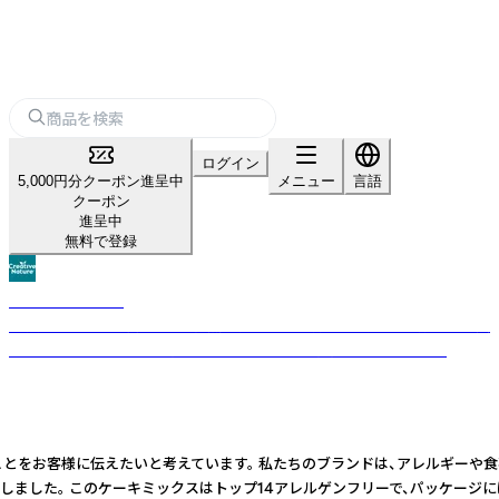
ログイン
5,000円分クーポン進呈中
メニュー
言語
クーポン
進呈中
無料で登録
Creative Nature
14大アレルゲンを排除した、自然素材と地球環境にも配慮する「疑いなく美
味しい」フリーフロム食品。「食べられない」を、「自由に楽しめる」へ。
い、ということをお客様に伝えたいと考えています。 私たちのブランドは、アレ
スを開発しました。 このケーキミックスはトップ14アレルゲンフリーで、パッ