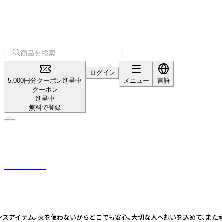
ログイン
5,000円分クーポン進呈中
メニュー
言語
クーポン
進呈中
無料で登録
nanakamado
100%ピュアエッセンシャルオイル(精油)を使用した、おしゃれなアロマ雑
貨ブランド。ひとつひとつ丁寧に手作業でつくった優しい香りのフレグラ
ンスアイテム。
グランスアイテム。火を使わないからどこでも安心。大切な人へ想いを込めて、ま