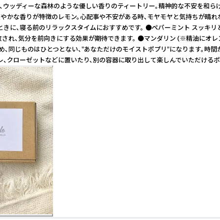
と、ウッディーな森林のような優しい香りのティートリー。精神的な不安を和
で爽やかな香りが特徴のレモン。心配事や不安がある時、モヤモヤと気持ちが晴
ときに、寝る前のリラックスタイムにおすすめです。 ●ペパーミント スッキ
され、気分を前向きにする効果が期待できます。 ●マンダリン (※精油にオ
め、同じものはひとつとない、"あなただけのモイストポプリ"になります。時間
イレ、クローゼットなどに置いたり、別の容器に取り出して楽しんでいただけるポ