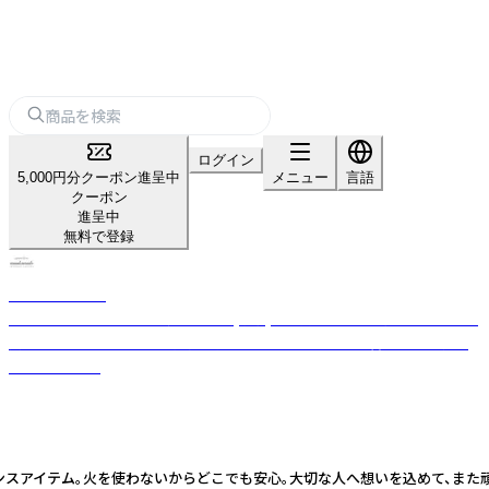
ログイン
5,000円分クーポン進呈中
メニュー
言語
クーポン
進呈中
無料で登録
nanakamado
100%ピュアエッセンシャルオイル(精油)を使用した、おしゃれなアロマ雑
貨ブランド。ひとつひとつ丁寧に手作業でつくった優しい香りのフレグラ
ンスアイテム。
グランスアイテム。火を使わないからどこでも安心。大切な人へ想いを込めて、ま