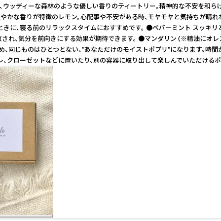
と、ウッディーな森林のような優しい香りのティートリー。精神的な不安を和
で爽やかな香りが特徴のレモン。心配事や不安がある時、モヤモヤと気持ちが晴
ときに、寝る前のリラックスタイムにおすすめです。 ●ペパーミント スッキ
され、気分を前向きにする効果が期待できます。 ●マンダリン (※精油にオ
め、同じものはひとつとない、"あなただけのモイストポプリ"になります。時間
イレ、クローゼットなどに置いたり、別の容器に取り出して楽しんでいただけるポ