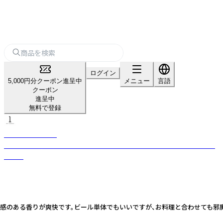
ログイン
5,000円分クーポン進呈中
メニュー
言語
クーポン
進呈中
無料で登録
ONE's BREWERY
クリーンで飲み飽きることのない、ONE's BREWERYならではのクラフト
ビール
る香りが爽快です。ビール単体でもいいですが、お料理と合わせても邪魔をしない、飲み飽きの来ないセ