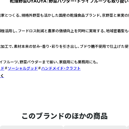
乾燥野菜OYAOYA｜野菜パウダー・ドライフルーツも取り扱い
農家とつくる、規格外野菜も活かした国産の乾燥食品ブランド。京野菜と果実の
積極活用し、フードロス削減と農家の価値向上を同時に実現する、地域密着型も
加工で、素材本来の甘み・香り・彩りを引き出し、ブドウ糖不使用で仕上げた使
イフルーツ、野菜パウダーまで揃い、家庭用にも業務用にも。
イド
ソーシャルグッド
ハンドメイド・クラフト
しく
このブランドのほかの商品