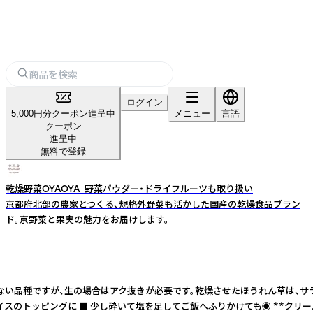
ログイン
5,000円分クーポン進呈中
メニュー
言語
クーポン
進呈中
無料で登録
乾燥野菜OYAOYA｜野菜パウダー・ドライフルーツも取り扱い
京都府北部の農家とつくる、規格外野菜も活かした国産の乾燥食品ブラン
ド。京野菜と果実の魅力をお届けします。
みの少ない品種ですが、生の場合はアク抜きが必要です。乾燥させたほうれん草は
イスのトッピングに ■ 少し砕いて塩を足してご飯へふりかけても◉ **クリー