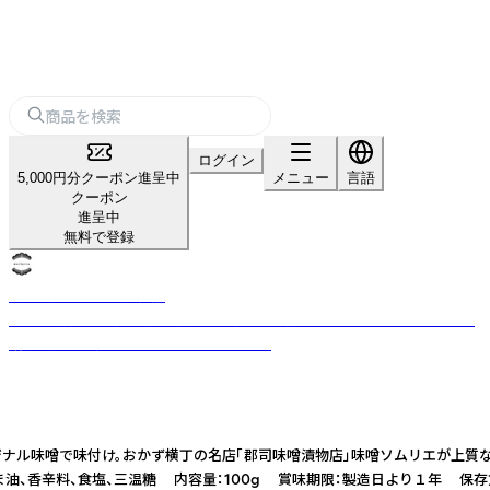
ログイン
5,000円分クーポン進呈中
メニュー
言語
クーポン
進呈中
無料で登録
浅草鳥越おかず横丁松屋
昭和4年創業。東京・浅草鳥越発、厳選素材と職人仕事で、ごはんのおともや
贈答品として価値ある味をお届けします。
リジナル味噌で味付け。おかず横丁の名店「郡司味噌漬物店」味噌ソムリエが上質
、香辛料、食塩、三温糖 内容量：100g 賞味期限：製造日より１年 保存方法