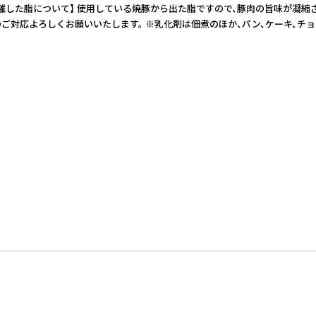
く分離した脂について】 使用している焼豚から出た脂ですので、豚肉の旨味が凝
ご対応よろしくお願いいたします。 ※乳化剤は佃煮のほか、パン、ケーキ、チ