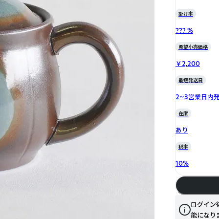
掛け率
??? %
希望小売価格
￥2,200
最短発送日
2~3営業日内
在庫
あり
税率
10
%
ログイン
能になり