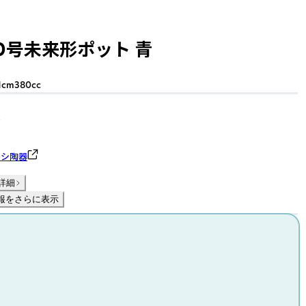
.0号未来形ポット 青
 11cm380cc
ヨシ陶器
詳細
報をさらに表示