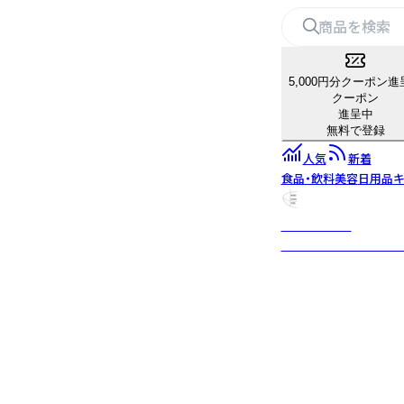
5,000円分クーポン進
クーポン
進呈中
無料で登録
人気
新着
食品・飲料
美容
日用品
キ
マルヨシ陶器
ちょっとした贅沢を味