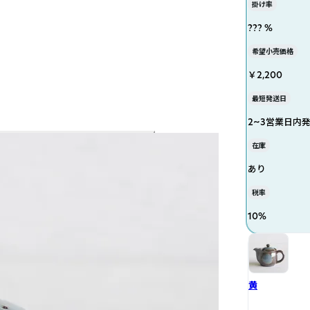
掛け率
??? %
希望小売価格
￥2,200
最短発送日
2~3営業日内
在庫
あり
税率
10
%
黄