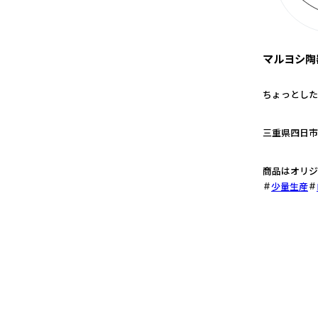
マルヨシ陶
ちょっとした
1
三重県四日市
2
商品はオリジ
少量生産