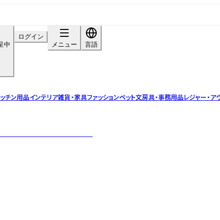
ログイン
呈中
メニュー
言語
ッチン用品
インテリア雑貨・家具
ファッション
ペット
文房具・事務用品
レジャー・ア
わうためのうつわのマルヨシ陶器