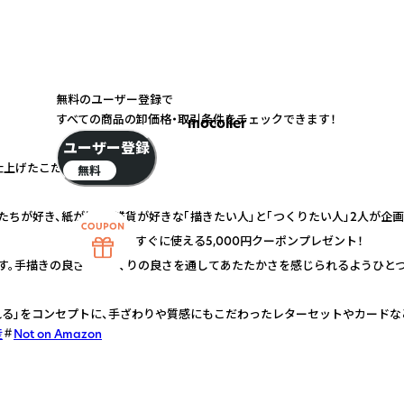
無料のユーザー登録で
すべての商品の卸価格・取引条件をチェックできます！
mocolier
ユーザー登録
仕上げたこだわりの紙雑貨
無料
や動物たちが好き、紙が好き、雑貨が好きな「描きたい人」と「つくりたい人」2人が
すぐに使える5,000円クーポンプレゼント！
す。手描きの良さ・手づくりの良さを通してあたたかさを感じられるようひと
される」をコンセプトに、手ざわりや質感にもこだわったレターセットやカードな
産
Not on Amazon