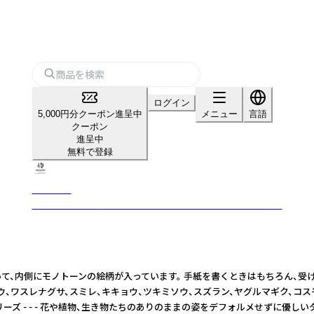
ログイン
5,000円分クーポン進呈中
メニュー
言語
クーポン
進呈中
無料で登録
mocolier
植物や動物を丁寧に描き、手作業で仕上げたこだわりの紙雑貨
、内側にモノトーンの絵柄が入っています。 手紙を書くときはもちろん、受け取
、ワスレナグサ、スミレ、キキョウ、ツキミソウ、スズラン、ヤグルマギク、コス
物たちのありのままの姿をデフォルメせずに優しいタッチで丁寧に描き、図鑑風のデザインに仕上げた