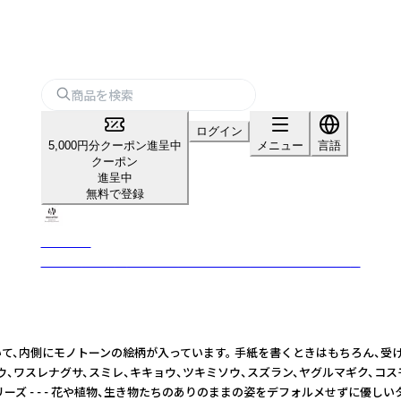
ログイン
5,000円分クーポン進呈中
メニュー
言語
クーポン
進呈中
無料で登録
mocolier
植物や動物を丁寧に描き、手作業で仕上げたこだわりの紙雑貨
、内側にモノトーンの絵柄が入っています。 手紙を書くときはもちろん、受け取
、ワスレナグサ、スミレ、キキョウ、ツキミソウ、スズラン、ヤグルマギク、コス
物たちのありのままの姿をデフォルメせずに優しいタッチで丁寧に描き、図鑑風のデザインに仕上げた