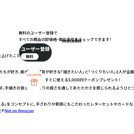
無料のユーザー登録で
すべての商品の卸価格・取引条件をチェックできます！
mocolier
ユーザー登録
仕上げたこだわりの紙雑貨
無料
や動物たちが好き、紙が好き、雑貨が好きな「描きたい人」と「つくりたい人」2人が
すぐに使える5,000円クーポンプレゼント！
す。手描きの良さ・手づくりの良さを通してあたたかさを感じられるようひと
される」をコンセプトに、手ざわりや質感にもこだわったレターセットやカードな
産
Not on Amazon