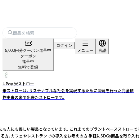
ログイン
5,000円分クーポン進呈中
メニュー
言語
クーポン
進呈中
無料で登録
UPay 米ストロー
米ストローは、サステナブルな社会を実現するために開発を行った完全植
物由来の米で出来たストローです。
り、環境にも人にも優しい製品となっています。 これまでのプラントベーススト
のある方、カフェやレストランでの導入をお考えの方 手軽にSDGs商品を取り