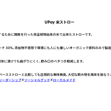
UPay 米ストロー
するために開発を行った完全植物由来の米で出来たストローです。
スターチ 30%、添加物不使用で環境にも人にも優しいオーガニック原料のみで製
上液体に漬けても曲がりにくく、飲み口のベタつき軽減します。
トベースストローと比較しても圧倒的な無味無臭。大切な飲み物を風味を損なう
リーダーシップ
ソーシャルグッド
ローカルメイド