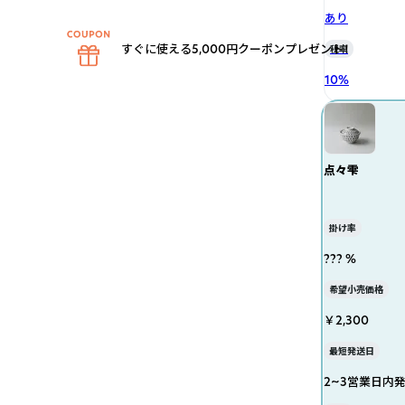
あり
すぐに使える5,000円クーポンプレゼント！
税率
10
%
点々雫
掛け率
??? %
希望小売価格
￥2,300
最短発送日
2~3営業日内