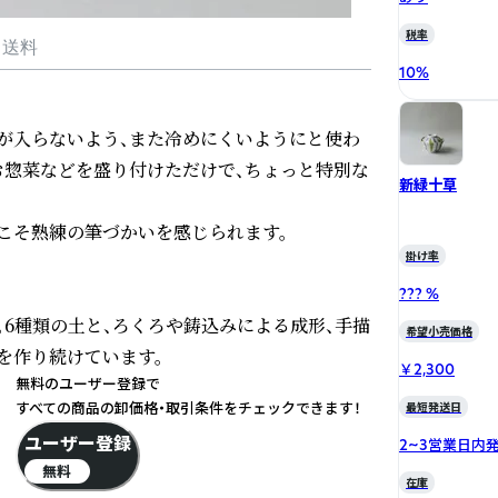
税率
・送料
10
%
が入らないよう、また冷めにくいようにと使わ
お惣菜などを盛り付けただけで、ちょっと特別な
新緑十草
そ熟練の筆づかいを感じられます。

掛け率
??? %
6種類の土と、ろくろや鋳込みによる成形、手描
希望小売価格
を作り続けています。
￥2,300
無料のユーザー登録で
すべての商品の卸価格・取引条件をチェックできます！
最短発送日
ユーザー登録
2~3営業日内
無料
在庫