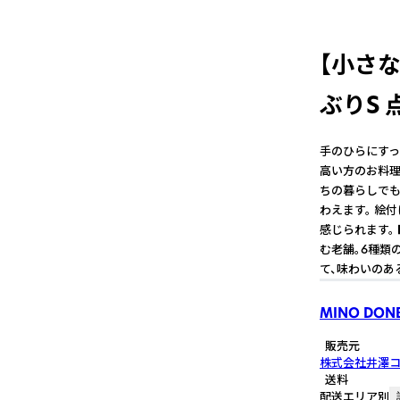
【小さ
ぶりS 
手のひらにすっ
高い方のお料理
ちの暮らしでも
わえます。 絵
感じられます。
む老舗。6種類
て、味わいのあ
MINO DON
販売元
株式会社井澤
送料
配送エリア別