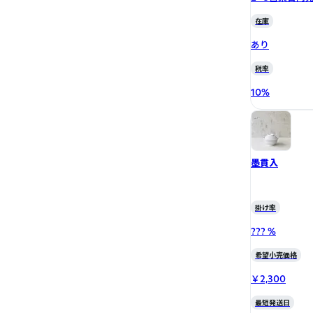
在庫
あり
税率
10
%
墨貫入
掛け率
??? %
希望小売価格
￥2,300
最短発送日