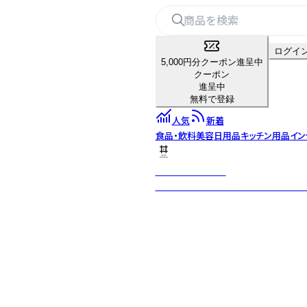
ログイ
5,000円分クーポン進呈中
クーポン
進呈中
無料で登録
人気
新着
食品・飲料
美容
日用品
キッチン用品
イン
MINO DONBURI
MINO DONBURI「美濃どんぶ