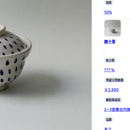
税率
10
%
錆十草
掛け率
??? %
希望小売価格
￥2,300
最短発送日
2~3営業日内
在庫
あり