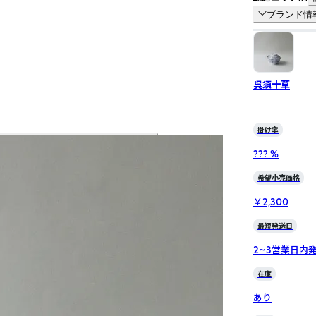
ブランド情
呉須十草
掛け率
??? %
希望小売価格
￥2,300
最短発送日
2~3営業日内
在庫
あり