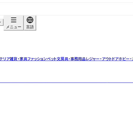
ン
メニュー
言語
テリア雑貨・家具
ファッション
ペット
文房具・事務用品
レジャー・アウトドア
ホビー・
り」は、日本最大の陶磁器生産地、美濃地区で焼かれたうつわです。大小多くの窯元か