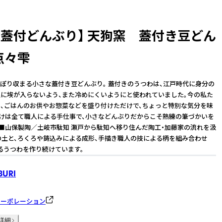
な蓋付どんぶり】 天狗窯 蓋付き豆どん
点々雫
ぽり収まる小さな蓋付き豆どんぶり。 蓋付きのうつわは、江戸時代に身分の
に埃が入らないよう、また冷めにくいようにと使われていました。今の私た
、ごはんのお供やお惣菜などを盛り付けただけで、ちょっと特別な気分を味
付けは全て職人による手仕事で、小さなどんぶりだからこそ熟練の筆づかいを
 ■山保製陶／土岐市駄知 瀬戸から駄知へ移り住んだ陶工・加藤家の流れを汲
の土と、ろくろや鋳込みによる成形、手描き職人の技による柄を組み合わせ
るうつわを作り続けています。
BURI
コーポレーション
詳細