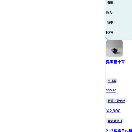
在庫
あり
税率
10
%
呉須藍十草
掛け率
??? %
希望小売価格
￥2,300
最短発送日
2~3営業日内