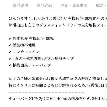
商品説明
商品詳細
注意・免責事項
配送
ほんのり甘く、しっかりと香ばしい有機菊芋100％原料のテ
熱湯抽出も安心のプラスティックフリーの生分解性ティーバ
✔ 熊本県産 有機菊芋100％

✔ 添加物不使用

✔ ノンカフェイン

✔ 「直火＋遠赤外線」ダブル焙煎チップ

✔ 植物由来ティーバッグ

菊芋の苦味と栄養分は収穫から加工までの鮮度が影響します
特にイヌリンは時間とともに分解されるため、収穫後5日以
-----------------------------------------------------

ティーバッグ1包（2g）に対し400㎖の熱湯を注ぎ、5分おい