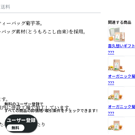
・送料
ィーバッグ菊芋茶。

関連する商品
ッグ素材（とうもろこし由来）を採用。

喜久想いギフト
???
オーガニック菊
???
。

無料のユーザー登録で
内に併設工場で加工しています。

オーガニック菊
すべての商品の卸価格・取引条件をチェックできます！
???
ユーザー登録
た場合の400㎖当たり

無料