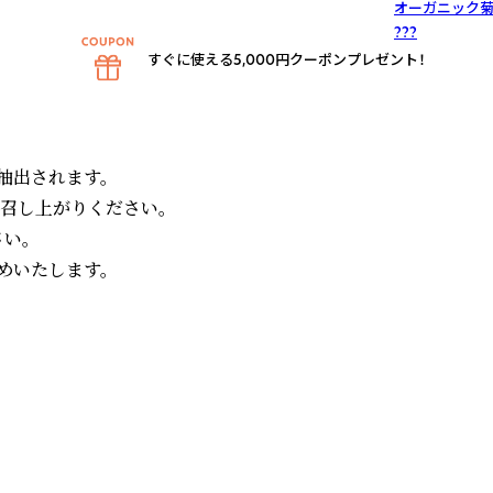
オーガニック菊
???
すぐに使える5,000円クーポンプレゼント！
出されます。

召し上がりください。

。

いたします。
