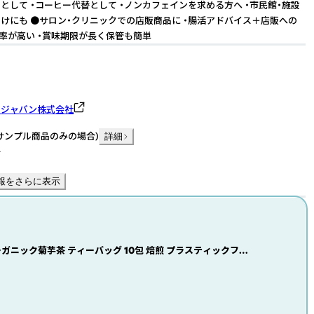
として ・コーヒー代替として ・ノンカフェインを求める方へ ・市民館・施設
けにも ●サロン・クリニックでの店販商品に ・腸活アドバイス＋店販への
ト率が高い ・賞味期限が長く保管も簡単
トジャパン株式会社
サンプル商品のみの場合
)
詳細
件
報をさらに表示
ーガニック菊芋茶 ティーバッグ 10包 焙煎 プラスティックフリ