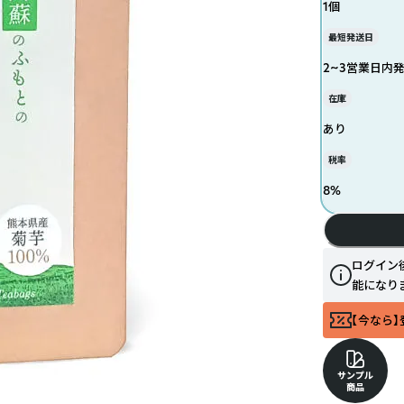
1個
最短発送日
2~3営業日内
在庫
あり
税率
8
%
ログイン
能になり
【今なら】
サンプル
商品