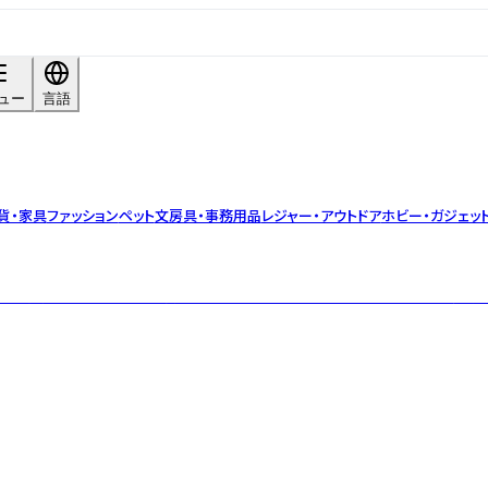
ュー
言語
貨・家具
ファッション
ペット
文房具・事務用品
レジャー・アウトドア
ホビー・ガジェッ
食品。グルテンフリー・無添加・ノンカフェイン。体にやさしく、無理なく続けら