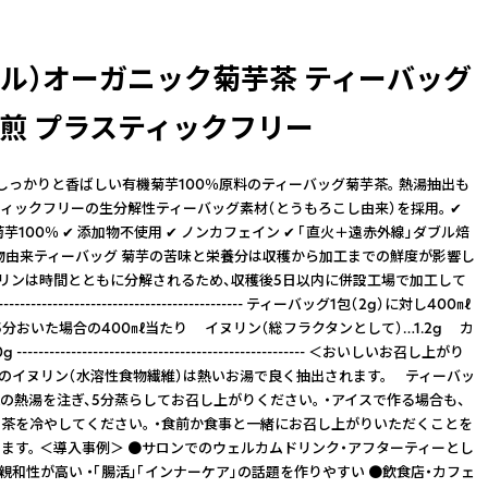
プル）オーガニック菊芋茶 ティーバッグ
焙煎 プラスティックフリー
しっかりと香ばしい有機菊芋100％原料のティーバッグ菊芋茶。 熱湯抽出も
ィックフリーの生分解性ティーバッグ素材（とうもろこし由来）を採用。 ✔
芋100％ ✔ 添加物不使用 ✔ ノンカフェイン ✔ 「直火＋遠赤外線」ダブル焙
植物由来ティーバッグ 菊芋の苦味と栄養分は収穫から加工までの鮮度が影響し
ヌリンは時間とともに分解されるため、収穫後5日以内に併設工場で加工して
--------------------------------------------- ティーバッグ1包（2g）に対し400㎖
5分おいた場合の400㎖当たり イヌリン（総フラクタンとして）…1.2g カ
--------------------------------------------------- ＜おいしいお召し上がり
有のイヌリン（水溶性食物繊維）は熱いお湯で良く抽出されます。 ティーバッ
mℓの熱湯を注ぎ、5分蒸らしてお召し上がりください。 ・アイスで作る場合も、
茶を冷やしてください。 ・食前か食事と一緒にお召し上がりいただくことを
ます。 ＜導入事例＞ ●サロンでのウェルカムドリンク・アフターティーとし
の親和性が高い ・「腸活」「インナーケア」の話題を作りやすい ●飲食店・カフェ