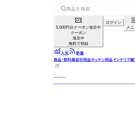
ログイン
5,000円分クーポン進呈中
メニ
クーポン
進呈中
無料で登録
人気
新着
食品・飲料
美容
日用品
キッチン用品
インテリア雑
菊芋堂
熊本県産の有機菊芋でつくったシンプルな健康