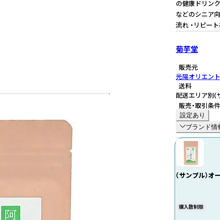
の健康ドリンク
などのシニア向
流れ ・リピー
菊芋堂
販売元
光陽オリエン
送料
配送エリア別
(
販売・取引条
設定あり
ブランド情
（サンプル）オ
ー
購入数制限