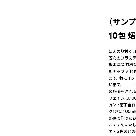
（サン
10包 
ほんのり甘く、
安心のプラステ
熊本県産 有機菊
煎チップ ✔ 
ます。 特にイ
います。 --------
の熱湯を注ぎ、
フェイン…0.00g --
方＞ ・菊芋含
グ1包に400
熱湯で作ったお
おすすめいたし
て ・女性客と