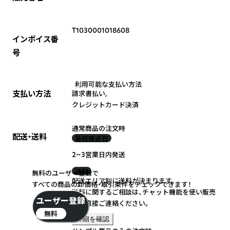
T1030001018608
インボイス番
号
利用可能な支払い方法
支払い方法
請求書払い
,
クレジットカード決済
通常商品の注文時
配送・送料
最短発送日
2~3営業日内発送
送料
無料のユーザー登録で
配送エリア別に送料が決まります。
すべての商品の卸価格・取引条件をチェックできます！
送料に関するご相談は、チャット機能を使い販売
ユーザー登録
元に直接ご連絡ください。
無料
詳細を確認