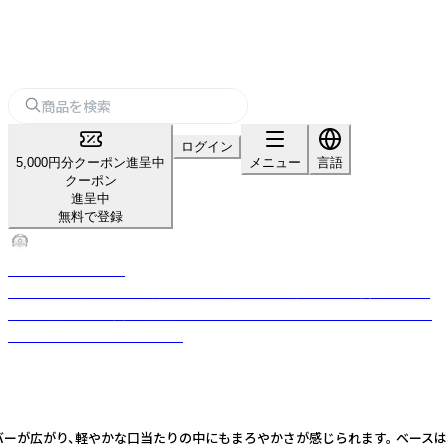
ログイン
5,000円分クーポン進呈中
メニュー
言語
クーポン
進呈中
無料で登録
海ノ向こうコーヒー
コーヒーを通して産地が抱える課題に向き合い持続可能な社会をめざす。
産地で農家さんと共に品質向上に取りくみ、おいしいコーヒーをそのスト
ーリーとともにお届けします。
バーが広がり、軽やかな口当たりの中にもまろやかさが感じられます。 ベースは