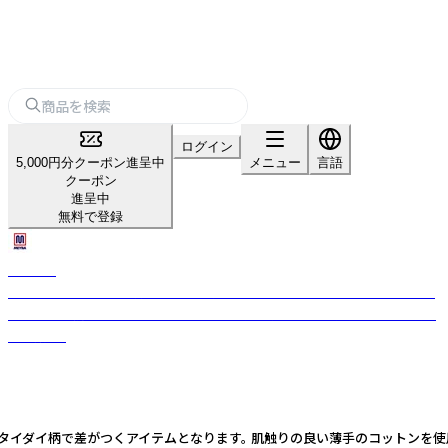
ログイン
5,000円分クーポン進呈中
メニュー
言語
クーポン
進呈中
無料で登録
MEYBA
1940年にスペインで設立されたスポーツブランド。 82年から92年にFCバ
ルセロナに携わっていたことが有名でフットボールとファッションの融合
を目指す。
もタイダイ柄で差がつくアイテムとなります。 肌触りの良い薄手のコットンを