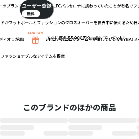
ユーザー登録
ーツブランド。 82年から92年にFCバルセロナに携わっていたことが有名で
無料
ンドがフットボールとファッションのクロスオーバーを世界中に伝えるため日
すぐに使える5,000円クーポンプレゼント！
ディオラが着用したFCバルセロナのユニフォームを提供していたMEYBA（
いファッショナブルなアイテムを提案
このブランドのほかの商品