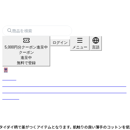
ログイン
5,000円分クーポン進呈中
メニュー
言語
クーポン
進呈中
無料で登録
MEYBA
1940年にスペインで設立されたスポーツブランド。 82年から92年にFCバ
ルセロナに携わっていたことが有名でフットボールとファッションの融合
を目指す。
もタイダイ柄で差がつくアイテムとなります。 肌触りの良い薄手のコットンを