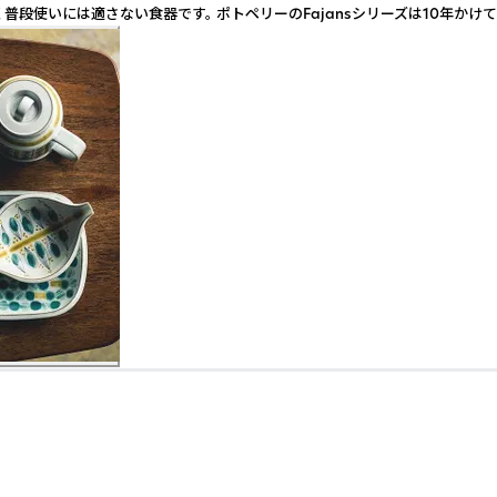
普段使いには適さない食器です。 ポトペリーのFajansシリーズは10年か