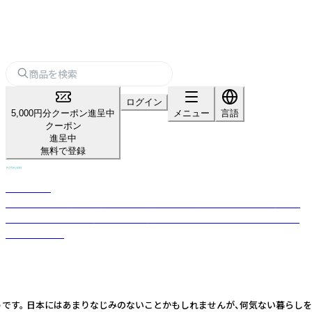
ログイン
5,000円分クーポン進呈中
メニュー
言語
クーポン
進呈中
無料で登録
POTPURRI
POTPURRIは東京と岐阜県に窯を持ち、北欧を連想させる温かでモダンな
デザインと、日本の伝統的な陶芸技術を混ぜ合わせて食器やオブジェを制
作しています。
。 日本にはあまりなじみのないことかもしれませんが、何気ない暮らしを彩り華