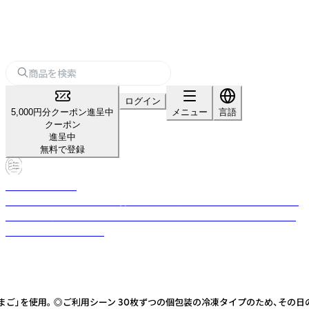
ログイン
5,000円分クーポン進呈中
メニュー
言語
クーポン
進呈中
無料で登録
シュシュクレープ
「ヘルシー、おいしい」が合い言葉。福岡久留米から、八女茶で育ったこだわ
りの卵や豆乳で作る手作りクレープをお届け。いくつもの幸せを重ねる一
枚で、特別なひとときを。
使用。 ◎ご利用シーン 30枚ずつの個包装の冷凍タイプのため、その日の販売予