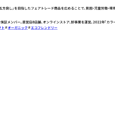
「五方良し」を目指したフェアトレード商品を広めることで、貧困・児童労働・
保証メンバー。直営店8店舗、オンラインストア、卸事業を運営。2022年「カラ
フト
オーガニック
エコフレンドリー