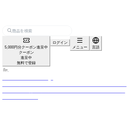
ログイン
5,000円分クーポン進呈中
メニュー
言語
クーポン
進呈中
無料で登録
sisam FAIR TRADE + design
1999年に京都で生まれたフェアトレードブランド「シサム工房」。お買いも
のとはどんな社会に一票を投じるかということ。フェアトレードのある暮
らしをご提案します。