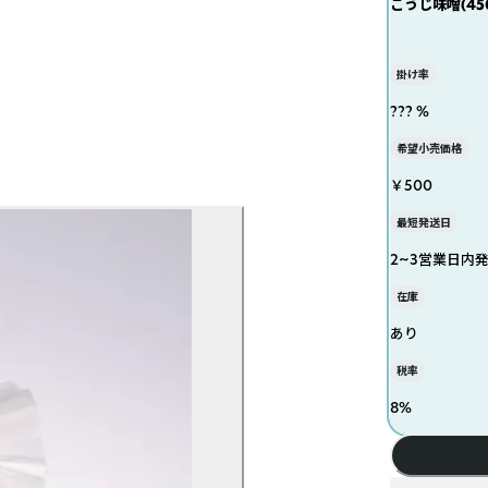
こうじ味噌(450
掛け率
??? %
希望小売価格
￥500
最短発送日
2~3営業日内
在庫
あり
税率
8
%