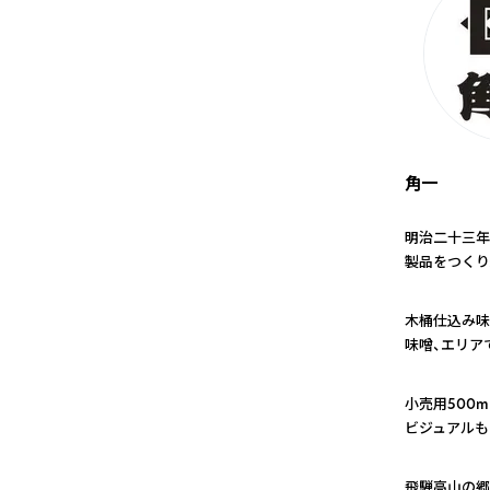
角一
明治二十三年
製品をつくり
1
木桶仕込み味
味噌、エリア
2
小売用500
ビジュアルも
3
飛騨高山の郷