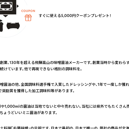
すぐに使える5,000円クーポンプレゼント！
創業、130年を超える飛騨高山の味噌醤油メーカーです。創業当時から変わら
続けています。他で再現できない格別の調味料を。
噌醤油の他、全国調味料選手権で入賞したドレッシングや、1年で一度しか獲
で奨励賞を獲得した加工調味料等があります。
mlや1,000mlの醤油は当地でないと中々売れない。当社には県外でもたくさん
ちょうどいいミニ醤油があります。
土料理「朴葉味噌」の元祖です。日本で最初の、日本で唯一の、弊社の商品が北