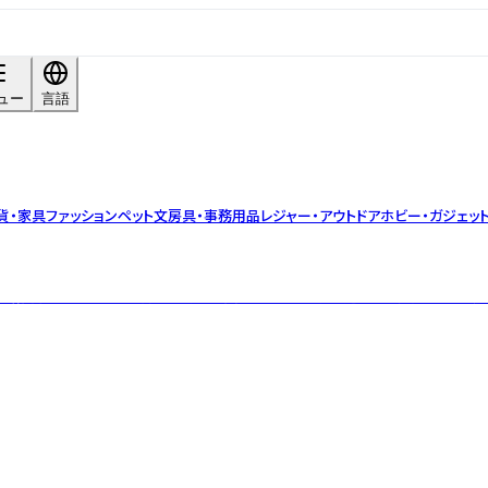
ュー
言語
貨・家具
ファッション
ペット
文房具・事務用品
レジャー・アウトドア
ホビー・ガジェッ
の味噌醤油メーカーです。創業当時から変わらず、木桶手仕込みで製品をつくり続