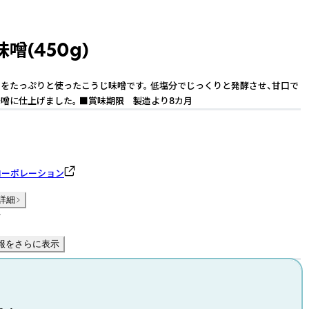
噌(450g)
をたっぷりと使ったこうじ味噌です。 低塩分でじっくりと発酵させ、甘口で
噌に仕上げました。 ■賞味期限 製造より8カ月
oコーポレーション
詳細
件
報をさらに表示