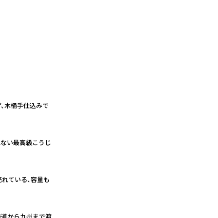
ず、木桶手仕込みで
れない最高級こうじ
売れている、容量も
海道から九州まで渡