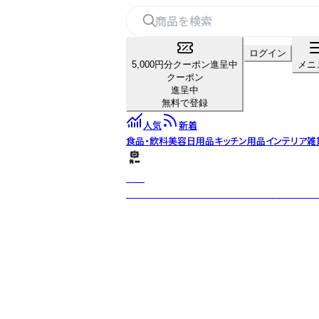
ログイン
5,000円分クーポン進呈中
メニ
クーポン
進呈中
無料で登録
人気
新着
食品・飲料
美容
日用品
キッチン用品
インテリア雑
角一
明治二十三年創業、130年を超える飛騨高山