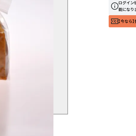
ログイン
能になり
【今なら】