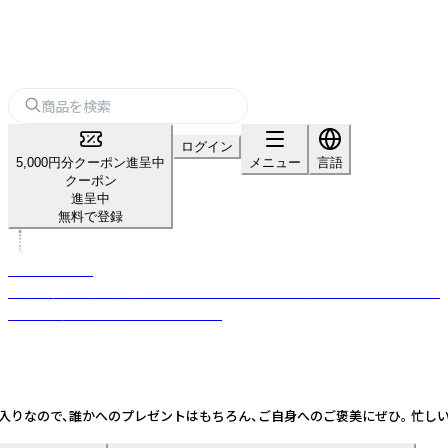
ログイン
5,000円分クーポン進呈中
メニュー
言語
クーポン
進呈中
無料で登録
森とコーヒー。
福岡県糸島の森で珈琲豆を焙煎しています。 時間の流れをスロウにする、癒
しのプロダクトを提供しております。
入りなので、誰かへのプレゼントはもちろん、ご自身へのご褒美にぜひ。 忙し