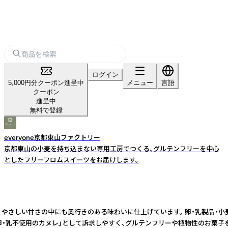
ログイン
5,000円分クーポン進呈中
メニュー
言語
クーポン
進呈中
無料で登録
everyone京都東山ファクトリー
京都東山の小麦を持ち込まない専用工房でつくる、グルテンフリーを中心
としたフリーフロムスイーツをお届けします。
さしい甘さの中にも奥行きのある味わいに仕上げています。 卵・乳製品・小麦を
・卵・乳不使用のカヌレ」として訴求しやすく、グルテンフリーや植物性のお菓