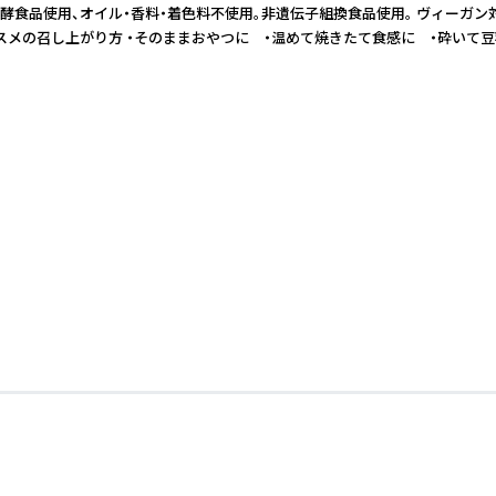
使用、オイル・香料・着色料不使用。非遺伝子組換食品使用。 ヴィーガン対応（
限：製造日より10ヶ月 ●オススメの召し上がり方 ・そのままおやつに ・温めて焼き