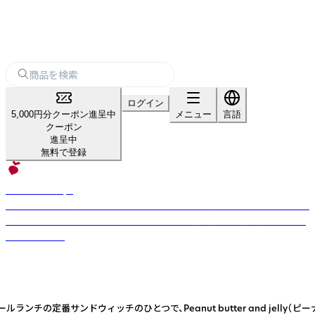
ログイン
5,000円分クーポン進呈中
メニュー
言語
クーポン
進呈中
無料で登録
UPBEET！Tokyo
スイーツなのに罪悪感なし！ 地球を思いやり、カラダにも嬉しいこだわりの
100％植物性食材から誕生したプラントベース（ヴィーガン）＆グルテンフ
リースイーツ。
の定番サンドウィッチのひとつで、Peanut butter and jell