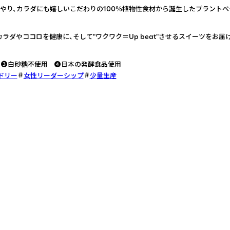
いやり、カラダにも嬉しいこだわりの100％植物性食材から誕生したプラントベ
ラダやココロを健康に、そして"ワクワク＝Up beat"させるスイーツをお届
 ❸白砂糖不使用 ❹日本の発酵食品使用
ドリー
女性リーダーシップ
少量生産