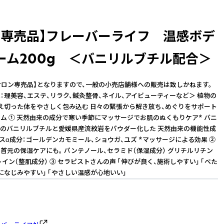
ン専売品】フレーバーライフ 温感ボデ
ーム200g ＜バニリルブチル配合＞
サロン専売品】となりますので、一般の小売店舗様への販売は致しかねます。
理美容、エステ、リラク、鍼灸整骨、ネイル、アイビューティーなど＞ 植物の
え切った体をやさしく包み込む 日々の緊張から解き放ち、めぐりをサポート
ム ① 天然由来の成分で寒い季節にマッサージでお肌のぬくもりケア* バニ
のバニリルブチルと愛媛県産流紋岩をパウダー化した 天然由来の機能性成
ラスα成分：ゴールデンカモミール、ショウガ、ユズ *マッサージによる効果 ②
首元の保湿ケアにも。 パンテノール、セラミド（保湿成分） グリチルリチン
イン（整肌成分） ③ セラピストさんの声 「伸びが良く、施術しやすい」 「べた
になじみやすい」 「やさしい温感が心地いい」