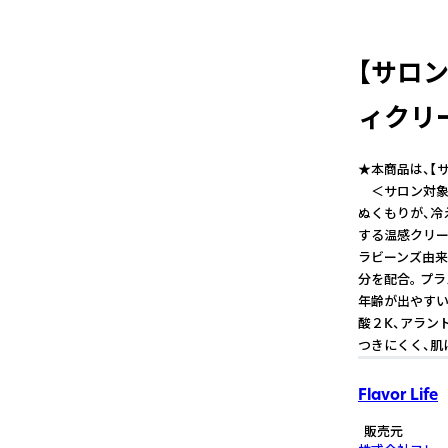
【サロ
ィクリ
★本商品は、【
＜サロン対象：
ぬくもりが、冷
する温感クリー
ラビーンズ由来
分を配合。 プ
年齢が出やすい
酸２K、アラント
つきにくく、肌
Flavor Life
販売元