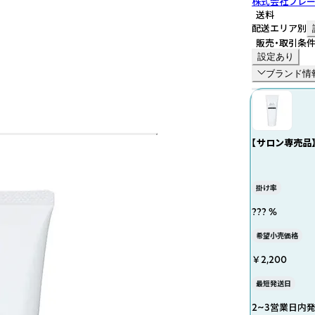
株式会社フレ
送料
配送エリア別
販売・取引条
設定あり
ブランド情
【サロン専売品
チル配合＞
掛け率
??? %
希望小売価格
￥2,200
最短発送日
2~3営業日内