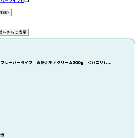
ーバーライフ社
詳細
件
報をさらに表示
】フレーバーライフ 温感ボディクリーム200g ＜バニリルブ
発送