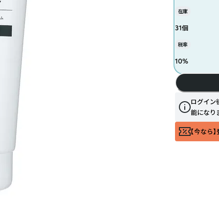
在庫
31個
税率
10
%
ログイン
能になり
【今なら】