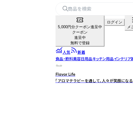
ログイン
5,000円分クーポン進呈中
メ
クーポン
進呈中
無料で登録
人気
新着
食品・飲料
美容
日用品
キッチン用品
インテリア
Flavor Life
「アロマテラピーを通して、人々が笑顔になる