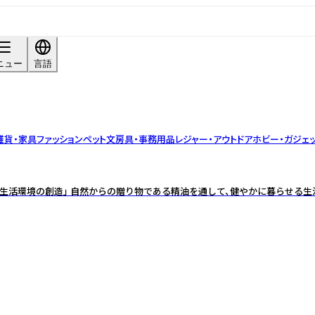
ニュー
言語
雑貨・家具
ファッション
ペット
文房具・事務用品
レジャー・アウトドア
ホビー・ガジェ
生活環境の創造」 自然からの贈り物である精油を通して、健やかに暮らせる