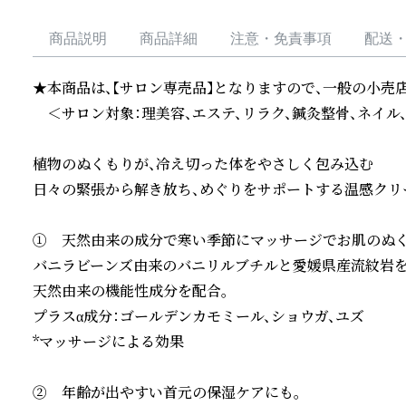
商品説明
商品詳細
注意・免責事項
配送
★本商品は、【サロン専売品】となりますので、一般の小売店
　＜サロン対象：理美容、エステ、リラク、鍼灸整骨、ネイル
植物のぬくもりが、冷え切った体をやさしく包み込む

日々の緊張から解き放ち、めぐりをサポートする温感クリー
①	天然由来の成分で寒い季節にマッサージでお肌のぬくも
バニラビーンズ由来のバニリルブチルと愛媛県産流紋岩を
天然由来の機能性成分を配合。

プラスα成分：ゴールデンカモミール、ショウガ、ユズ

*マッサージによる効果

②	年齢が出やすい首元の保湿ケアにも。
