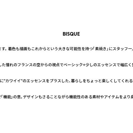
BISQUE
ります。 着色も描画もこれからという大きな可能性を持つ「素焼き」にスタッフ
ﾀﾝﾃﾞｭ）広々とした憧れのフランスの空からの視点でベーシック+少しのエッセンスで
欧ヴィンテージに”カワイイ”のエッセンスをプラスした、暮らしをちょっと楽しくしてく
ランド語で「機能」の意。デザインもさることながら機能性のある素材やアイテムを