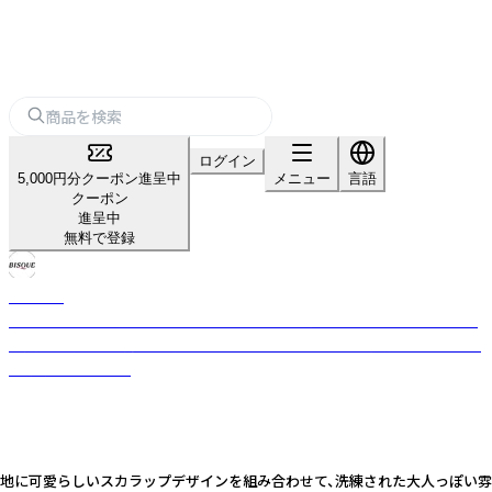
ログイン
5,000円分クーポン進呈中
メニュー
言語
クーポン
進呈中
無料で登録
BISQUE
「ビスク」には「素焼き」という意味があります。 着色も描画もこれからとい
う大きな可能性を持つ「素焼き」にスタッフ一人一人が色着けしていこうと
名付けられました。
のパイル生地に可愛らしいスカラップデザインを組み合わせて、洗練された大人っ