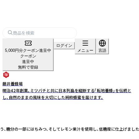
ログイン
5,000円分クーポン進呈中
メニュー
言語
クーポン
進呈中
無料で登録
藤井養蜂場
明治42年創業。ミツバチと共に日本列島を縦断する「転地養蜂」を伝統と
し、自然のままの風味を大切にした純粋蜂蜜を届けます。
糖分の一部にはちみつ、そしてレモン果汁を使用し、低糖度に仕上げました。なる