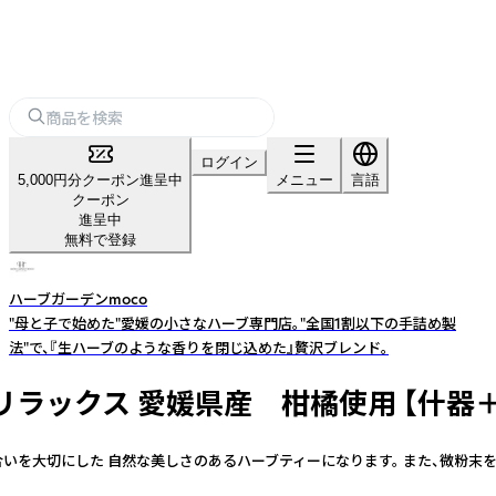
ログイン
5,000円分クーポン進呈中
メニュー
言語
クーポン
進呈中
無料で登録
ハーブガーデンmoco
"母と子で始めた"愛媛の小さなハーブ専門店。"全国1割以下の手詰め製
法"で、『生ハーブのような香りを閉じ込めた』贅沢ブレンド。
リラックス 愛媛県産 柑橘使用 【什器
色合いを大切にした 自然な美しさのあるハーブティーになります。 また、微粉