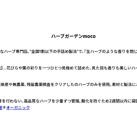
ハーブガーデンmoco
なハーブ専門店。"全国1割以下の手詰め製法"で、『生ハーブのような香りを閉
法】…花びらや葉の彩りを一つひとつ見極めて詰めた、見た目も香りも美しいハ
媛県産や無農薬、残留農薬検査をクリアしたのハーブのみを使用。素材と製法に
生産を行わない、高品質なハーブを少量ずつ管理。酸化を防ぐため2週間以内に袋
産
オーガニック