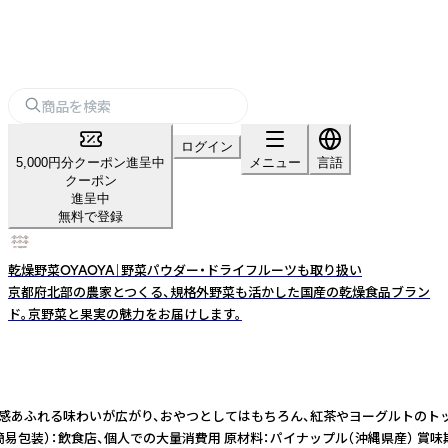
ログイン
5,000円分クーポン進呈中
メニュー
言語
クーポン
進呈中
無料で登録
乾燥野菜OYAOYA｜野菜パウダー・ドライフルーツも取り扱い
京都府北部の農家とつくる、規格外野菜も活かした国産の乾燥食品ブラン
ド。京野菜と果実の魅力をお届けします。
に果汁感あふれる味わいが広がり、おやつとしてはもちろん、紅茶やヨーグルトのトッ
：飲食店、個人での大量消費用 原材料：パイナップル（沖縄県産） 賞味期限：180日 業務