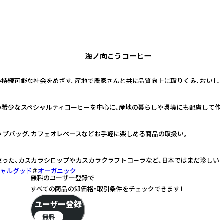
海ノ向こうコーヒー
持続可能な社会をめざす。産地で農家さんと共に品質向上に取りくみ、おいし
国の希少なスペシャルティコーヒーを中心に、産地の暮らしや環境にも配慮して
ップバッグ、カフェオレベースなどお手軽に楽しめる商品の取扱い。
使った、カスカラシロップやカスカラクラフトコーラなど、日本ではまだ珍し
ャルグッド
オーガニック
無料のユーザー登録で
すべての商品の卸価格・取引条件をチェックできます！
ユーザー登録
無料