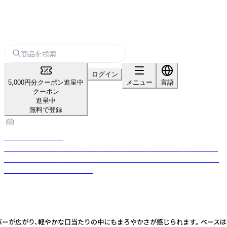
ログイン
5,000円分クーポン進呈中
メニュー
言語
クーポン
進呈中
無料で登録
海ノ向こうコーヒー
コーヒーを通して産地が抱える課題に向き合い持続可能な社会をめざす。
産地で農家さんと共に品質向上に取りくみ、おいしいコーヒーをそのスト
ーリーとともにお届けします。
バーが広がり、軽やかな口当たりの中にもまろやかさが感じられます。 ベースは