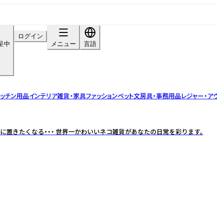
ログイン
呈中
メニュー
言語
ッチン用品
インテリア雑貨・家具
ファッション
ペット
文房具・事務用品
レジャー・ア
に置きたくなる・・・ 世界一かわいいネコ雑貨があなたの日常を彩ります。