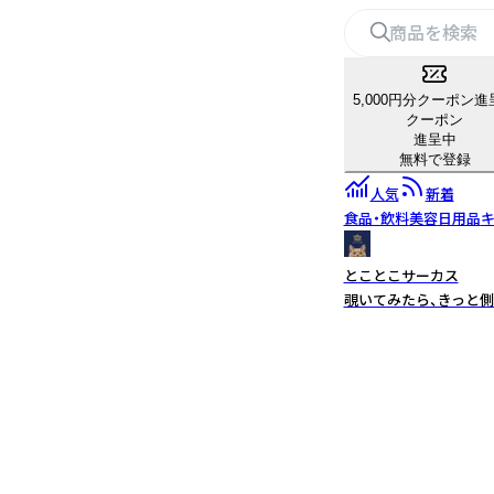
5,000円分クーポン進
クーポン
進呈中
無料で登録
人気
新着
食品・飲料
美容
日用品
キ
とことこサーカス
覗いてみたら、きっと側