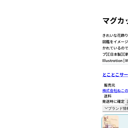
マグカップ
きれいな花飾りを
図鑑をイメージ
かれているので
プ】【日本製】【新学期
Illustration |
とことこサー
販売元
株式会社ねこ
送料
発送時に確定
ブランド情