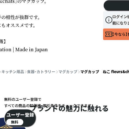
hats」のマグカップ。

の相性が抜群です。

ログイン
能になり
もオススメです。

【今なら】
】

ation | Made in Japan
キッチン用品
食器・カトラリー
マグカップ
マグカップ ねこ fleurs&ch
無料のユーザー登録で
すべての商品の卸価格・取引条件をチェックできます！
ブランドの魅力に触れる
ユーザー登録
無料