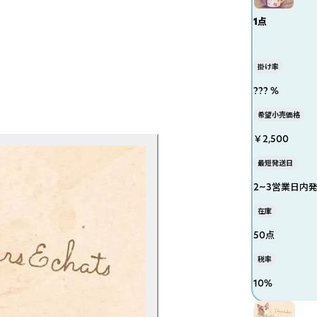
1点
掛け率
??? %
希望小売価格
￥2,500
最短発送日
2~3営業日内
在庫
50点
税率
10
%