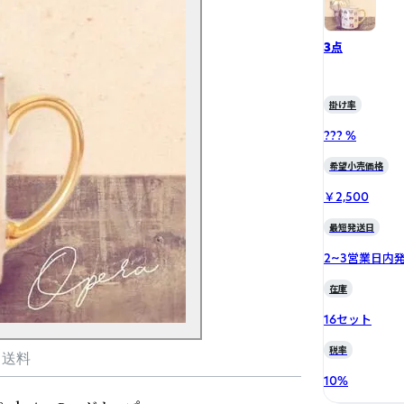
3点
掛け率
??? %
希望小売価格
￥2,500
最短発送日
2~3営業日内
在庫
16セット
税率
・送料
10
%