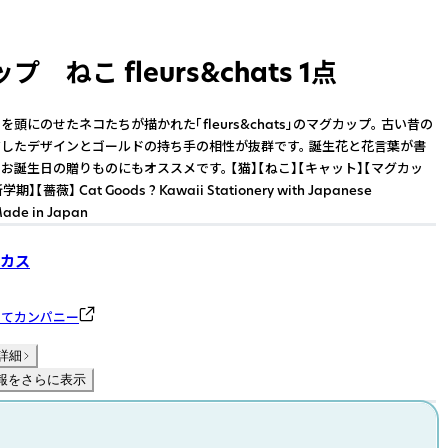
 ねこ fleurs&chats 1点
頭にのせたネコたちが描かれた「fleurs&chats」のマグカップ。 古い昔の
したデザインとゴールドの持ち手の相性が抜群です。 誕生花と花言葉が書
お誕生日の贈りものにもオススメです。 【猫】【ねこ】【キャット】【マグカッ
】【薔薇】 Cat Goods ? Kawaii Stationery with Japanese
 Made in Japan
カス
のてカンパニー
詳細
報をさらに表示