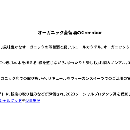
オーガニック蒸留酒のGreenbar
。」風味豊かなオーガニックの蒸留酒と脱アルコールカクテル。オーガニック＆
本につき、1本 木を植える「緑を感じながら、ゆったりと楽しむ」お酒＆ノンアル
ーガニック店での取り扱いや、リキュールをヴィーガンスイーツでのご活用の実
プトや、植樹の取り組みなどが評価され、2023ソーシャルプロダクツ賞を受賞
シャルグッド
少量生産