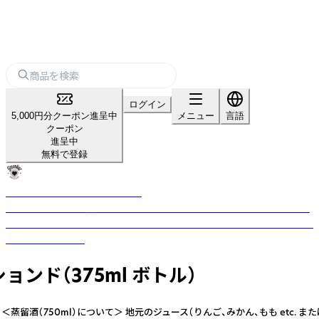
ログイン
5,000円分クーポン進呈中
メニュー
言語
クーポン
進呈中
無料で登録
オーガニック蒸留酒のGreenbar
コンセプトは「緑と共生する やさしいお酒。」風味豊かなオーガニックの蒸
留酒と脱アルコールカクテル。オーガニック＆エシカル ドリンクとして、ぜ
ひご活用ください。
ンド（375ml ボトル）
（750ml）について＞ 地元のジュース（りんご、みかん、もも etc. 