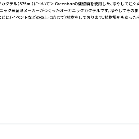
クカクテル（375ml）について＞ Greenbarの蒸留酒を使用した、冷
留酒メーカーがつくったオーガニックカクテルです。冷やしてそのまま または 
公園などに（イベントなどの売上に応じて）植樹をしております。植樹場所もあっ