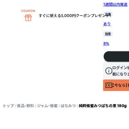
1週間以内発送
在庫
すぐに使える5,000円クーポンプレゼント！
あり
税率
8
%
ログイン
能になり
【今なら】
トップ
食品・飲料
ジャム・蜂蜜
はちみつ
純粋蜂蜜みつばちの恵 180g