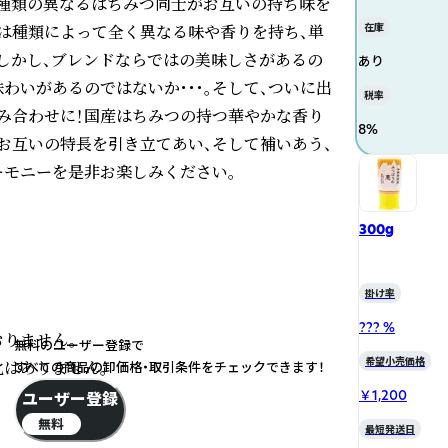
種類の異なるはちみつ同士がお互いの持ち味を
は種類によって全く異なる味や香りを持ち、単
在庫
しかし、ブレンドならではの美味しさがあるの
あり
わいがあるのではないか・・・。そして、ついに出
税率
組み合わせに！国産はちみつの持つ華やかな香り
8
%
お互いの特長を引き立てあい、そして補いあう、
モニーを是非お楽しみください。

300g
掛け率
??? %
せん。  

無料のユーザー登録で
希望小売価格
ありません｡  

すべての商品の卸価格・取引条件をチェックできます！
￥1,200
ユーザー登録
無料
最短発送日