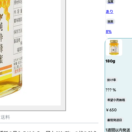
在庫
あり
税率
8
%
180g
掛け率
??? %
希望小売価格
￥650
・送料
最短発送日
1週間以内発送