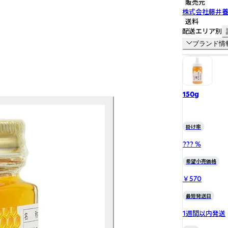
販売元
株式会社藤井
送料
配送エリア別
ブランド情
150g
掛け率
??? %
希望小売価格
￥570
最短発送日
1週間以内発送