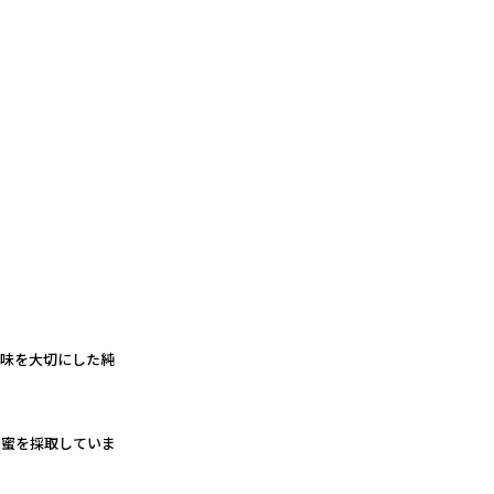
風味を大切にした純
の蜜を採取していま