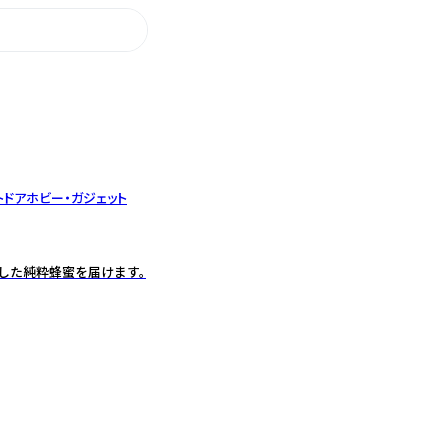
トドア
ホビー・ガジェット
した純粋蜂蜜を届けます。