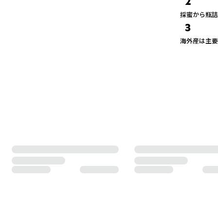
2
採蜜から瓶詰
3
海外産は主要