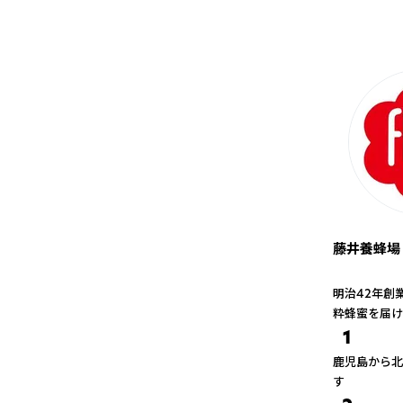
藤井養蜂場
明治42年創
粋蜂蜜を届け
1
鹿児島から北
す