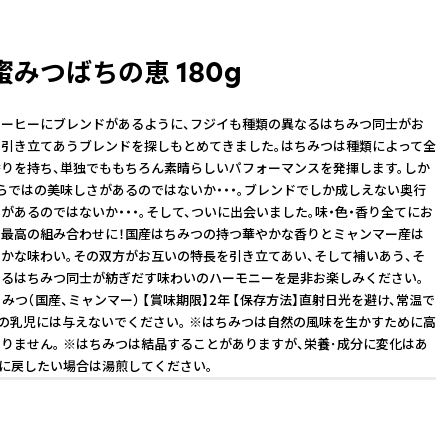
みつばちの恵 180g
ーヒーにブレンドがあるように、フジイも種類の異なるはちみつ同士がお
引き立てあうブレンドを探しもとめてきました。はちみつは種類によって全
りを持ち、単独でももちろん素晴らしいパフォーマンスを発揮します。しか
らではの美味しさがあるのではないか・・・。ブレンドでしか成しえない奥行
があるのではないか・・・。そして、ついに出会いました。味・色・香り全てにお
最高の組み合わせに！国産はちみつの持つ華やかな香りとミャンマー産は
かな味わい。その双方がお互いの特長を引き立てあい、そして補いあう、そ
るはちみつ同士が紡ぎだす味わいのハーモニーを是非お楽しみください。
みつ（国産、ミャンマー） 【賞味期限】2年 【保存方法】直射日光を避け、常温で
満の乳児には与えないでください。 ※はちみつは自然の風味を生かすために高
りません。 ※はちみつは結晶することがありますが、栄養･成分に変化はあ
に戻したい場合は湯煎してください。