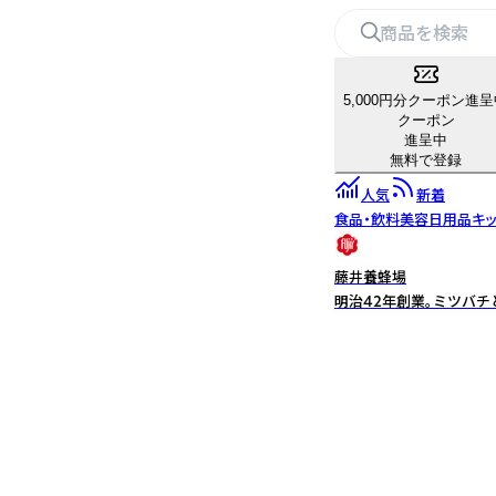
5,000円分クーポン進
クーポン
進呈中
無料で登録
人気
新着
食品・飲料
美容
日用品
キ
藤井養蜂場
明治42年創業。ミツバ