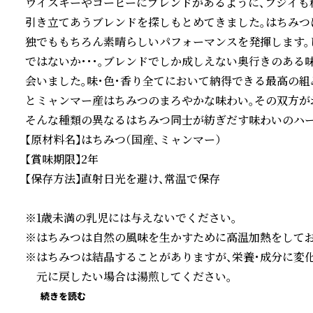
ウイスキーやコーヒーにブレンドがあるように、フジイも
引き立てあうブレンドを探しもとめてきました。はちみつ
独でももちろん素晴らしいパフォーマンスを発揮します。
ではないか・・・。ブレンドでしか成しえない奥行きのある味
会いました。味・色・香り全てにおいて納得できる最高の
とミャンマー産はちみつのまろやかな味わい。その双方が
そんな種類の異なるはちみつ同士が紡ぎだす味わいのハー
【原材料名】はちみつ（国産、ミャンマー）  

【賞味期限】2年  

【保存方法】直射日光を避け、常温で保存  

※1歳未満の乳児には与えないでください。  

※はちみつは自然の風味を生かすために高温加熱をしておりま
※はちみつは結晶することがありますが、栄養･成分に変化は
　元に戻したい場合は湯煎してください。
続きを読む