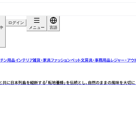
ログイン
呈中
メニュー
言語
ッチン用品
インテリア雑貨・家具
ファッション
ペット
文房具・事務用品
レジャー・アウ
チと共に日本列島を縦断する「転地養蜂」を伝統とし、自然のままの風味を大切に