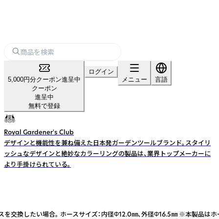
ログイン
5,000円分クーポン進呈中
メニュー
言語
クーポン
進呈中
無料で登録
Royal Gardener's Club
デザインと機能性を兼ね備えた日本発ガーデンツールブランド。スタイリ
ッシュなデザインと絶妙なカラーリングの製品は、業界トップメーカーに
より手掛けられている。
交換したい場合。 ホースサイズ：内径Φ12.0㎜、外径Φ16.5㎜ ※本製品