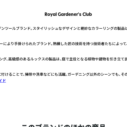
Royal Gardener's Club
ンツールブランド。スタイリッシュなデザインと絶妙なカラーリングの製品は
ーにより手掛けられたブランド。熟練した匠の技術を持つ技術者たちによって
ング、高級感のあるルックスの製品は、庭で主役となる植物や建物を引き立てま
に付けることで、掃除や洗車などにも活躍。ガーデニング以外のシーンでも、そ
イド