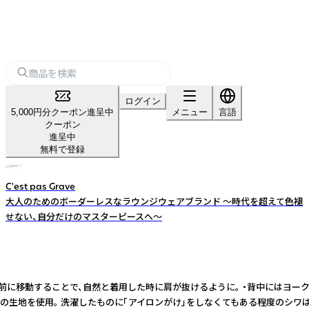
ログイン
5,000円分クーポン進呈中
メニュー
言語
クーポン
進呈中
無料で登録
C'est pas Grave
大人のためのボーダーレスなラウンジウェアブランド 〜時代を超えて色褪
せない、自分だけのマスターピースへ〜
ンは少し前に移動することで、自然と着用した時に肩が抜けるように。 ・背中に
工済みの生地を使用。 洗濯したものに「アイロンがけ」をしなくてもある程度の