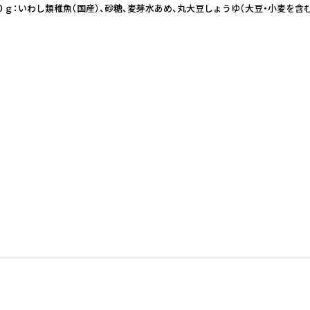
いわし類稚魚（国産）、砂糖、麦芽水あめ、丸大豆しょうゆ（大豆・小麦を含む)、