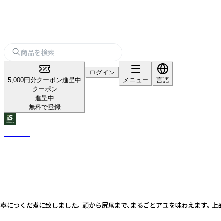
ログイン
5,000円分クーポン進呈中
メニュー
言語
クーポン
進呈中
無料で登録
池本食品
山口県岩国市発、地元食材を活かした麺や調味料を展開し、食卓に新たな美
味しさを届ける食品ブランド
だ煮に致しました。 頭から尻尾まで、まるごとアユを味わえます。 上品な薄味仕