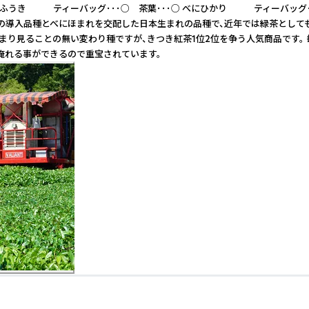
にふうき ティーバッグ･･･○ 茶葉･･･○ べにひかり ティーバッグ･･
ジリンからの導入品種とべにほまれを交配した日本生まれの品種で、近年では緑茶
あまり見ることの無い変わり種ですが、きつき紅茶1位2位を争う人気商品です
に淹れる事ができるので重宝されています。