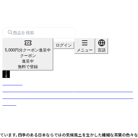
ログイン
5,000円分クーポン進呈中
メニュー
言語
クーポン
進呈中
無料で登録
きつき紅茶
自社農園で手塩にかけて育てた茶葉を、昔ながらの製法で紅茶に仕上げて
います。 四季のある日本ならではの繊細な茶葉の味わいをお楽しみいただ
けます。
しています。四季のある日本ならではの気候風土を生かした繊細な茶葉の色々な