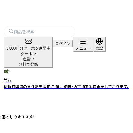
ログイン
5,000円分クーポン進呈中
メニュー
言語
クーポン
進呈中
無料で登録
竹八
佐賀有明海の魚介類を酒粕に漬け、珍味・西京漬を製造販売しております。
た落としのオススメ！