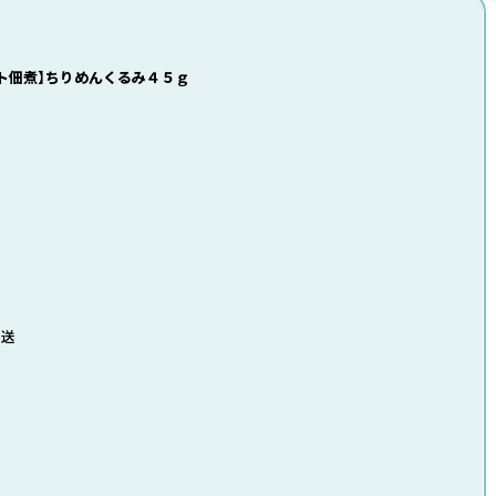
ト佃煮】ちりめんくるみ４５ｇ
発送