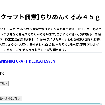
加クラフト佃煮】ちりめんくるみ４５ｇ
いくるみと、カルシウム豊富なちりめんを合わせて炊き上げました。 商品パ
ンが予告なく変更することがございます。ご了承ください。 賞味期限 : 常温
度帯 通常常温配送 原材料 くるみ(アメリカ産）、いわし類稚魚（国産）、砂糖、
大豆しょうゆ（大豆・小麦を含む）、白ごま、本みりん、純米酒、寒天 アレルゲ
 くるみ ごま そのままお召し上がり頂きます。
ISHIKI CRAFT DELICATESSEN
錦
詳細
件
報をさらに表示