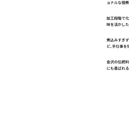
ョナルな佃煮
1
加工段階で化
味を活かした
2
煮込みすぎず
ど、手仕事を
3
金沢の伝統料
にも喜ばれる