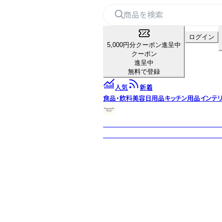
ログイン
5,000円分クーポン進呈中
クーポン
進呈中
無料で登録
人気
新着
食品・飲料
美容
日用品
キッチン用品
インテ
KANAZAWANISHIKI CRAFT DELICATE
金沢の伝統的な食文化を受け継ぎ、素材