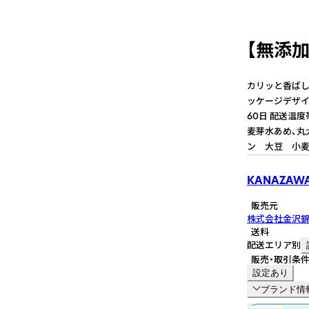
【無添
カリッと香ばし
ッケージデザイ
60日 配送温
麦芽水あめ、丸
ン 大豆 小麦
KANAZAWAN
販売元
株式会社金沢
送料
配送エリア別
販売・取引条
設定あり
ブランド情