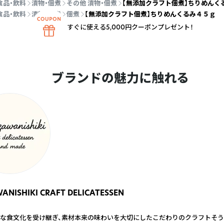
食品・飲料
漬物・佃煮
その他 漬物・佃煮
【無添加クラフト佃煮】ちりめんく
食品・飲料
漬物・佃煮
佃煮
【無添加クラフト佃煮】ちりめんくるみ４５ｇ
すぐに使える5,000円クーポンプレゼント！
ブランドの魅力に触れる
NISHIKI CRAFT DELICATESSEN
な食文化を受け継ぎ、素材本来の味わいを大切にしたこだわりのクラフトそ