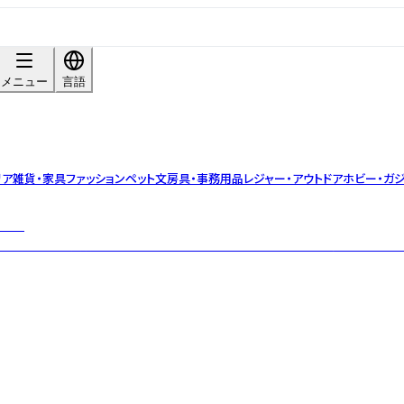
メニュー
言語
リア雑貨・家具
ファッション
ペット
文房具・事務用品
レジャー・アウトドア
ホビー・ガジ
SSEN
本来の味わいを大切にしたこだわりのクラフトそうざいやトラディショナルな佃