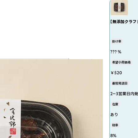
【無添加クラフ
掛け率
??? %
希望小売価格
￥520
最短発送日
2~3営業日内
在庫
あり
税率
8
%