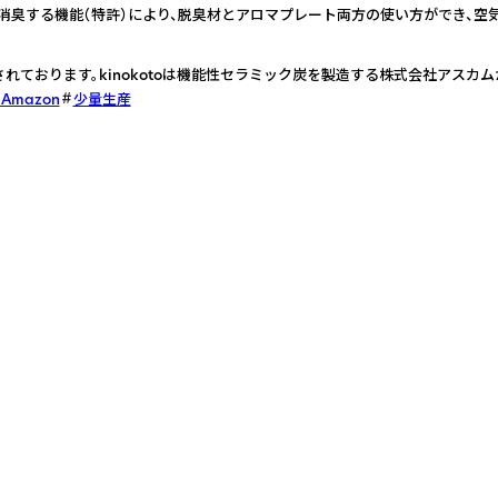
消臭する機能（特許）により、脱臭材とアロマプレート両方の使い方ができ、空
れております。kinokotoは機能性セラミック炭を製造する株式会社アスカム
n Amazon
少量生産