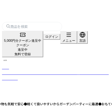
ログイン
5,000円分クーポン進呈中
メニュー
言語
クーポン
進呈中
無料で登録
UCA
私らしいが見つかる小さなこだわりがつまったお洒落で賢いテーブルウェ
アシリーズ
い物も気軽で安心●軽くて扱いやすいからガーデンパーティーに最適●おもて