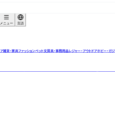
メニュー
言語
リア雑貨・家具
ファッション
ペット
文房具・事務用品
レジャー・アウトドア
ホビー・ガジ
に、ココロとカラダの悩みに着目し、ライフスタイル向上と快適な睡眠の質を