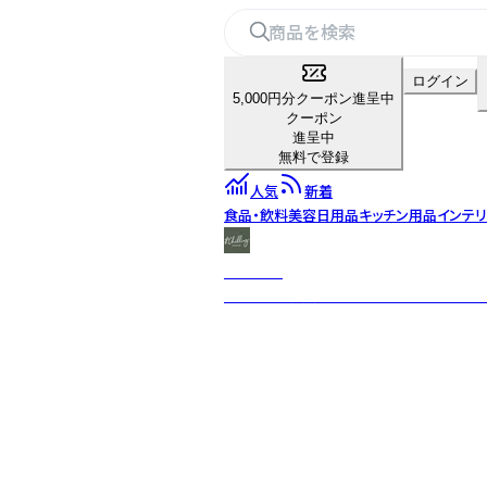
ログイン
5,000円分クーポン進呈中
クーポン
進呈中
無料で登録
人気
新着
食品・飲料
美容
日用品
キッチン用品
インテ
＆Chilling
『私らしく自然体に生きる』をコンセプト