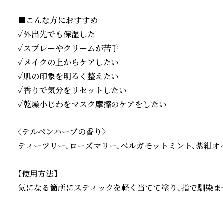
■こんな方におすすめ

✓外出先でも保湿した

✓スプレーやクリームが苦手

✓メイクの上からケアしたい

✓肌の印象を明るく整えたい

✓香りで気分をリセットしたい

✓乾燥小じわをマスク摩擦のケアをしたい

〈テルペンハーブの香り〉

ティーツリー、ローズマリー、ベルガモットミント、紫紺オ
【使用方法】

気になる箇所にスティックを軽く当てて塗り、指で馴染ま
続きを読む