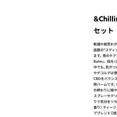
&Chi
セット
乾燥や肌荒れが
話題の”スティ
ます。 夜のケア
Balm」。 目
中でも、気がつ
やデコルテは意外
CBDをバラン
用バームです。
の終わりに穏や
スプレーやクリ
りで気分をリセ
香り〉 ティー
ブブレンド 【