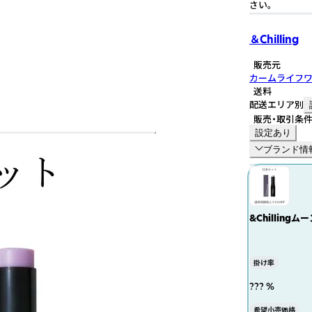
さい。
＆Chilling
販売元
カームライフ
送料
配送エリア別
販売・取引条
設定あり
ブランド情
&Chillin
掛け率
??? %
希望小売価格