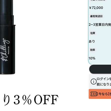
￥72,000
最短発送日
2~3営業日内
在庫
あり
税率
10
%
ログイン
能になり
【今なら】