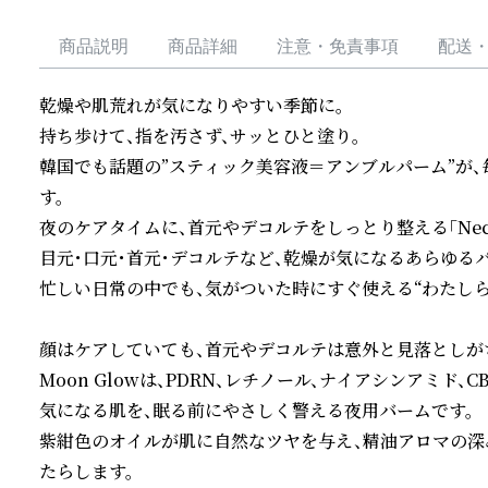
商品説明
商品詳細
注意・免責事項
配送
乾燥や肌荒れが気になりやすい季節に。

持ち歩けて、指を汚さず、サッとひと塗り。

韓国でも話題の”スティック美容液＝アンブルパーム”が
す。

夜のケアタイムに、首元やデコルテをしっとり整える「Neck Glo
目元・口元・首元・デコルテなど、乾燥が気になるあらゆるパ
忙しい日常の中でも、気がついた時にすぐ使える“わたしらし
顔はケアしていても、首元やデコルテは意外と見落としがち
Moon Glowは、PDRN、レチノール、ナイアシンアミド
気になる肌を、眠る前にやさしく警える夜用バームです。

紫紺色のオイルが肌に自然なツヤを与え、精油アロマの
たらします。
