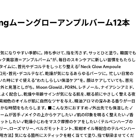
llingムーングローアンプルバーム12本
気になりやすい季節に。 持ち歩けて、指を汚さず、サッとひと塗り。 韓国でも
ック美容液＝アンブルパーム”が、毎日のスキンケアに新しい習慣をもたらし
タイムに、首元やデコルテをしっとり整える「Neck Glow Ampoule
元・口元・首元・デコルテなど、乾燥が気になるあらゆるパーツに。 忙しい日常の
いた時にすぐ使える“わたしらしい保湿ケア”を。 顔はケアしていても、首元
と見落としがち。 Moon Glowは、PDRN、レチノール、ナイアシンアミド、
スよく配合し、乾燥や年齢サインが気になる肌を、眠る前にやさしく警える夜
 紫紺色のオイルが肌に自然なツヤを与え、精油アロマの深みある香りが一日
かな時間をもたらします。 ■こんな方におすすめ ✓外出先でも保湿した ✓
ームが苦手 ✓メイクの上からケアしたい ✓肌の印象を明るく整えたい ✓香
ットしたい ✓乾燥小じわをマスク摩擦のケアをしたい 〈テルペンハーブの
ツリー、ローズマリー、ベルガモットミント、紫紺オイル等配合のテルペンハー
使用方法】 気になる箇所にスティックを軽く当てて塗り、指で馴染ませてくだ