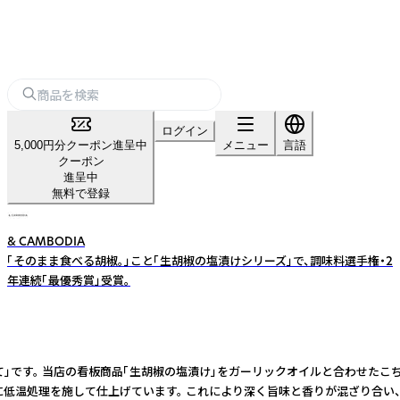
ログイン
5,000円分クーポン進呈中
メニュー
言語
クーポン
進呈中
無料で登録
& CAMBODIA
「そのまま食べる胡椒。」こと「生胡椒の塩漬けシリーズ」で、調味料選手権・2
年連続「最優秀賞」受賞。
仕立て」です。 当店の看板商品「生胡椒の塩漬け」をガーリックオイルと合わせ
うに低温処理を施して仕上げています。 これにより深く旨味と香りが混ざり合