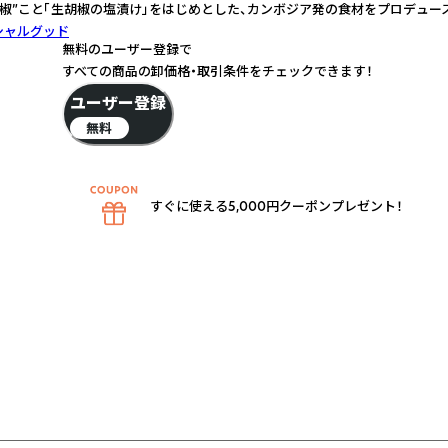
椒”こと「生胡椒の塩漬け」をはじめとした、カンボジア発の食材をプロデュース
シャルグッド
無料のユーザー登録で
すべての商品の卸価格・取引条件をチェックできます！
ユーザー登録
無料
すぐに使える5,000円クーポンプレゼント！