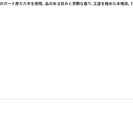
ガーナ産カカオを使用。 品のある甘みと芳醇な香り、王道を極めた本格派。 仕様 • 内容