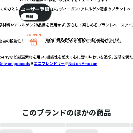
ユーザー登録
てのひとに。 濃厚なのに植物由来。ヴィーガン・アレルゲン配慮のプラントベ
無料
原材料やアレルゲン28品目を使用せず、安心して楽しめるプラントベースアイ
すぐに使える5,000円クーポンプレゼント！
独自の植物性ミルクを開発、濃厚でなめらかな口あたりを実現しました。
al・berryなど厳選素材を用い、機能性を超えて心に響く味わいを追求。五感を満
Only on goooods
エコフレンドリー
Not on Amazon
このブランドのほかの商品