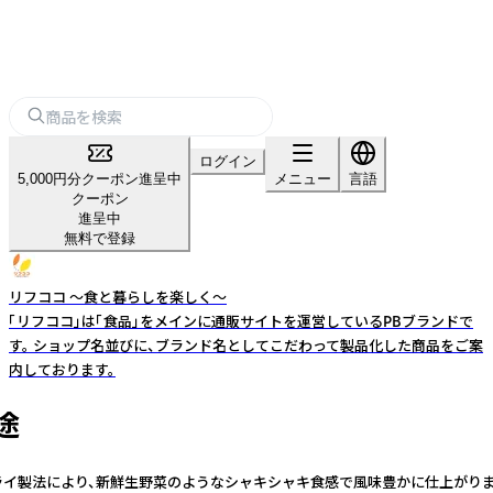
ログイン
5,000円分クーポン進呈中
メニュー
言語
クーポン
進呈中
無料で登録
リフココ ～食と暮らしを楽しく～
「リフココ」は「食品」をメインに通販サイトを運営しているPBブランドで
す。 ショップ名並びに、ブランド名としてこだわって製品化した商品をご案
内しております。
途
ズドライ製法により、新鮮生野菜のようなシャキシャキ食感で風味豊かに仕上がり