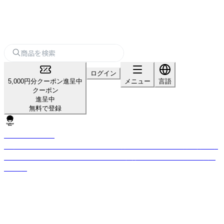
ログイン
5,000円分クーポン進呈中
メニュー
言語
クーポン
進呈中
無料で登録
CoolHead Brew
フィンランド・トゥースラにて2016年に創業したブルワリー。創業以来、卓
越したサワービールを中心に、世界で最も純粋な水の一つを使用し情熱的
に醸造。