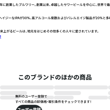
16年に創業したブルワリー。創業以来、卓越したサワービールを中心に、世界で
ヘイジーなIPAが30%、高アルコール度数およびバレルエイジ製品が20%と多
来上がるビールは、地元をはじめその他多くの人々に愛されています。
産
このブランドのほかの商品
無料のユーザー登録で
すべての商品の卸価格・取引条件をチェックできます！
ユーザー登録