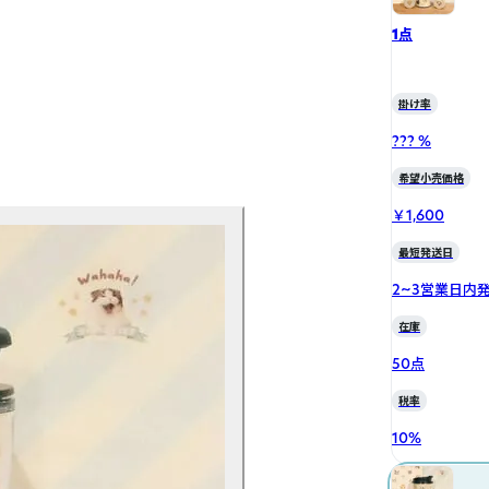
1点
掛け率
??? %
希望小売価格
￥1,600
最短発送日
2~3営業日内
在庫
50点
税率
10
%