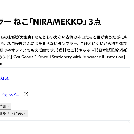
ー ねこ「NIRAMEKKO」 3点
ちのお顔が大集合！ なんともいえない表情のネコたちと目が合うたびにキ
う、 ネコ好きさんにはたまらないタンブラー。 こぼれにくいから持ち運び
掛けやオフィスでも大活躍です。 【猫】【ねこ】【キャット】【日本製】【新学期】
 Cat Goods ? Kawaii Stationery with Japanese Illustration |
an
カス
のてカンパニー
詳細
報をさらに表示