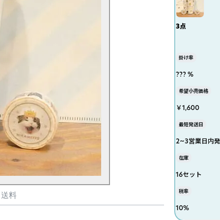
3点
掛け率
??? %
希望小売価格
￥1,600
最短発送日
2~3営業日内
在庫
16セット
税率
・送料
10
%