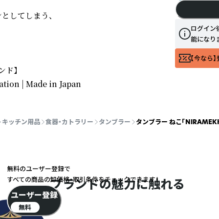
としてしまう、

ログイン
能になり
【今なら】
ド】

ation | Made in Japan
キッチン用品
食器・カトラリー
タンブラー
タンブラー ねこ「NIRAMEKK
無料のユーザー登録で
すべての商品の卸価格・取引条件をチェックできます！
ブランドの魅力に触れる
ユーザー登録
無料