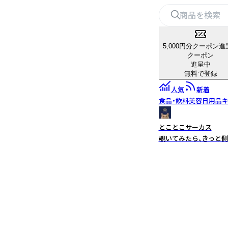
5,000円分クーポン進
クーポン
進呈中
無料で登録
人気
新着
食品・飲料
美容
日用品
キ
とことこサーカス
覗いてみたら、きっと側