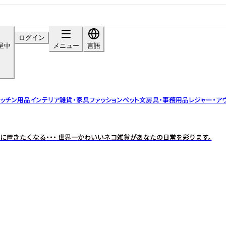
ログイン
呈中
メニュー
言語
ッチン用品
インテリア雑貨・家具
ファッション
ペット
文房具・事務用品
レジャー・ア
に置きたくなる・・・ 世界一かわいいネコ雑貨があなたの日常を彩ります。