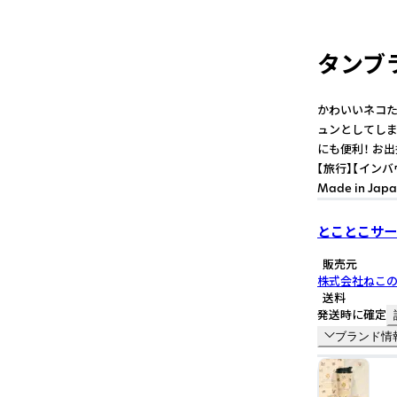
タンブラ
かわいいネコた
ュンとしてしま
にも便利！ お出
【旅行】【インバウンド】
Made in Jap
とことこサー
販売元
株式会社ねこ
送料
発送時に確定
ブランド情