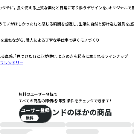
カタチに。 長く使える上質な素材と日常に寄り添うデザインを、オリジナルで
うモノがほしかった！」と感じる瞬間を想定し、生活に自然と溶け込む雑貨を提
作を重ねながら、職人による丁寧な手仕事で導くモノづくり
える直感。「見つけた！」と心が弾む、ときめきを起点に生まれるラインナップ
フレンドリー
無料のユーザー登録で
すべての商品の卸価格・取引条件をチェックできます！
ユーザー登録
このブランドのほかの商品
無料