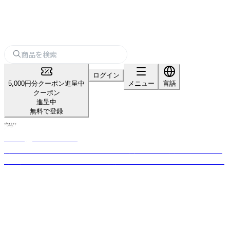
ログイン
5,000円分クーポン進呈中
メニュー
言語
クーポン
進呈中
無料で登録
shesay‗インテリア雑貨‗
暮らしを豊かにする“気づき”をカタチに。 長く使える上質な素材と日常に
寄り添うデザインを、オリジナルで展開するライフスタイルブランドです。